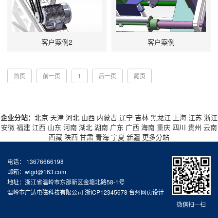
客户案例2
客户案例
首页
前一页
1
后一页
尾页
企业分站：
北京
天津
河北
山西
内蒙古
辽宁
吉林
黑龙江
上海
江苏
浙江
安徽
福建
江西
山东
河南
湖北
湖南
广东
广西
海南
重庆
四川
贵州
云南
西藏
陕西
甘肃
青海
宁夏
新疆
更多分站
电话： 13676666198
邮箱：wlgd@163.com
地址：浙江省温岭市东部新区金塘北路58-1号
温岭市广达电磁科技有限公司
浙ICP12345678
台州网页设计
微信扫一扫