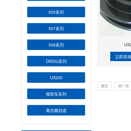
505系列
507系列
UX
508系列
立即咨
DKS32系列
UX200
首页
前一页
微型车系列
离合器总成