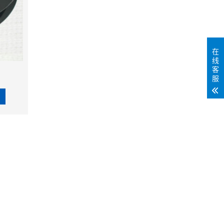
在
线
客
服